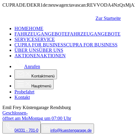
CUPRA
DE/DE
KR1
de:neuwagen:tavascan:REVVODA4NzQxMj
Zur Startseite
HOME
HOME
FAHRZEUGANGEBOTE
FAHRZEUGANGEBOTE
SERVICE
SERVICE
CUPRA FOR BUSINESS
CUPRA FOR BUSINESS
ÜBER UNS
ÜBER UNS
AKTIONEN
AKTIONEN
Anrufen
Kontaktmenü
Hauptmenü
Probefahrt
Kontakt
Emil Frey Küstengarage Rendsburg
Geschlossen
-
öffnet am
Mo
Montag
um
07:00
Uhr
04331 - 701-0
info@kuestengarage.de