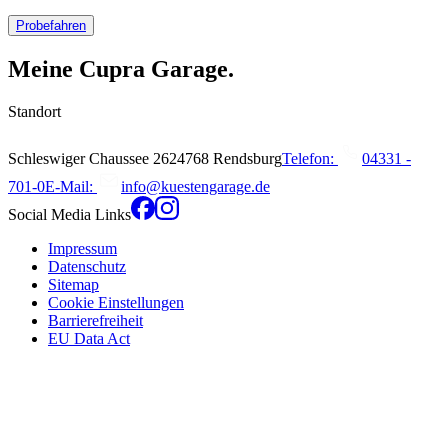
Probefahren
Meine Cupra Garage.
Standort
Schleswiger Chaussee
26
24768
Rendsburg
Telefon:
04331 -
701-0
E-Mail:
info@kuestengarage.de
Social Media Links
Impressum
Datenschutz
Sitemap
Cookie Einstellungen
Barrierefreiheit
EU Data Act