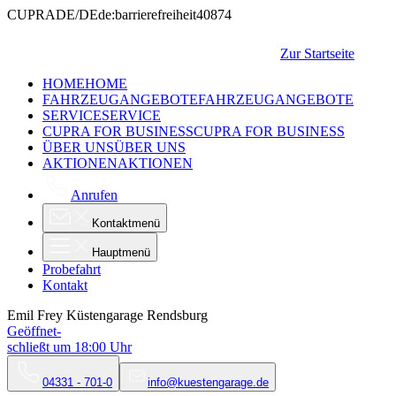
CUPRA
DE/DE
de:barrierefreiheit
40874
Zur Startseite
HOME
HOME
FAHRZEUGANGEBOTE
FAHRZEUGANGEBOTE
SERVICE
SERVICE
CUPRA FOR BUSINESS
CUPRA FOR BUSINESS
ÜBER UNS
ÜBER UNS
AKTIONEN
AKTIONEN
Anrufen
Kontaktmenü
Hauptmenü
Probefahrt
Kontakt
Emil Frey Küstengarage Rendsburg
Geöffnet
-
schließt um
18:00
Uhr
04331 - 701-0
info@kuestengarage.de