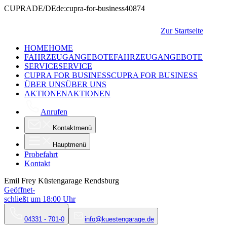
CUPRA
DE/DE
de:cupra-for-business
40874
Zur Startseite
HOME
HOME
FAHRZEUGANGEBOTE
FAHRZEUGANGEBOTE
SERVICE
SERVICE
CUPRA FOR BUSINESS
CUPRA FOR BUSINESS
ÜBER UNS
ÜBER UNS
AKTIONEN
AKTIONEN
Anrufen
Kontaktmenü
Hauptmenü
Probefahrt
Kontakt
Emil Frey Küstengarage Rendsburg
Geöffnet
-
schließt um
18:00
Uhr
04331 - 701-0
info@kuestengarage.de