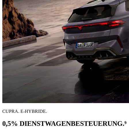
CUPRA. E-HYBRIDE.
0,5% DIENST­WAGEN­BESTEUERUNG.⁹