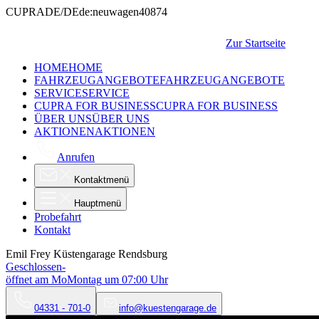
CUPRA
DE/DE
de:neuwagen
40874
Zur Startseite
HOME
HOME
FAHRZEUGANGEBOTE
FAHRZEUGANGEBOTE
SERVICE
SERVICE
CUPRA FOR BUSINESS
CUPRA FOR BUSINESS
ÜBER UNS
ÜBER UNS
AKTIONEN
AKTIONEN
Anrufen
Kontaktmenü
Hauptmenü
Probefahrt
Kontakt
Emil Frey Küstengarage Rendsburg
Geschlossen
-
öffnet am
Mo
Montag
um
07:00
Uhr
04331 - 701-0
info@kuestengarage.de